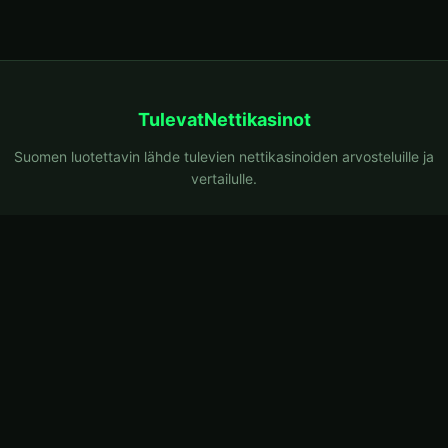
TulevatNettikasinot
Suomen luotettavin lähde tulevien nettikasinoiden arvosteluille ja
vertailulle.
Kategoriat
Nettikasinot
Kasinopelit
Bonukset
Maksutavat