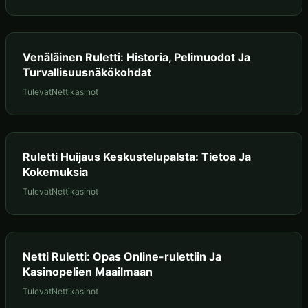
Venäläinen Ruletti: Historia, Pelimuodot Ja
Turvallisuusnäkökohdat
TulevatNettikasinot
Ruletti Huijaus Keskustelupalsta: Tietoa Ja
Kokemuksia
TulevatNettikasinot
Netti Ruletti: Opas Online-rulettiin Ja
Kasinopelien Maailmaan
TulevatNettikasinot