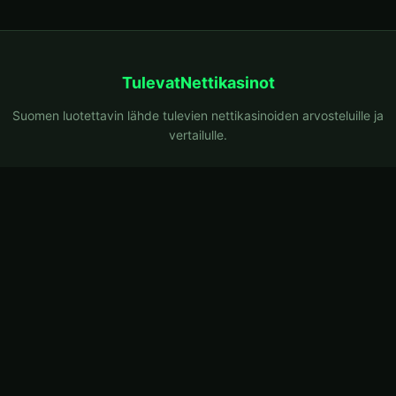
TulevatNettikasinot
Suomen luotettavin lähde tulevien nettikasinoiden arvosteluille ja
vertailulle.
Kategoriat
Nettikasinot
Kasinopelit
Bonukset
Maksutavat
Oppaat