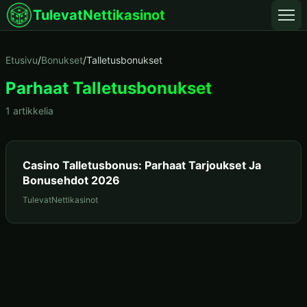
TulevatNettikasinot
Etusivu
/
Bonukset
/
Talletusbonukset
Parhaat Talletusbonukset
1 artikkelia
Casino Talletusbonus: Parhaat Tarjoukset Ja
Bonusehdot 2026
TulevatNettikasinot