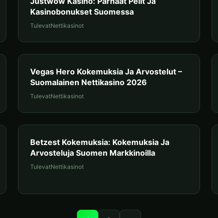
Justwow Kasino: Parhaat Pelit Ja
Kasinobonukset Suomessa
TulevatNettikasinot
Vegas Hero Kokemuksia Ja Arvostelut –
Suomalainen Nettikasino 2026
TulevatNettikasinot
Betzest Kokemuksia: Kokemuksia Ja
Arvosteluja Suomen Markkinoilla
TulevatNettikasinot