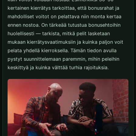
kertainen kierrätys tarkoittaa, että bonusrahat ja
mahdolliset voitot on pelattava niin monta kertaa
ennen nostoa. On tärkeää tutustua bonusehtoihin
huolellisesti — tarkista, mitkä pelit lasketaan
mukaan kierrätysvaatimuksiin ja kuinka paljon voit
pelata yhdellä kierroksella. Tämän tiedon avulla
pystyt suunnittelemaan paremmin, mihin peleihin
keskittyä ja kuinka välttää turhia rajoituksia.