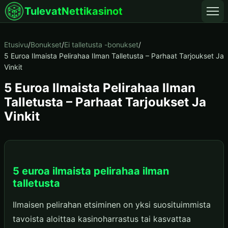
TulevatNettikasinot
Etusivu
/
Bonukset
/
Ei talletusta -bonukset
/
5 Euroa Ilmaista Pelirahaa Ilman Talletusta – Parhaat Tarjoukset Ja
Vinkit
5 Euroa Ilmaista Pelirahaa Ilman
Talletusta – Parhaat Tarjoukset Ja
Vinkit
5 euroa ilmaista pelirahaa ilman
talletusta
Ilmaisen pelirahan etsiminen on yksi suosituimmista
tavoista aloittaa kasinoharrastus tai kasvattaa