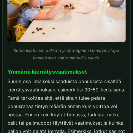
Korkealaatuinen pelikata ja strateginen lähestymistapa
kasvattavat voittomahdollisuuksia.
Ymmärrä kierrätysvaatimukset
Suurin osa ilmaiseksi saaduista bonuksista sisältää
kierrätysvaatimuksen, esimerkiksi 30–50-kertaisena.
Tämä tarkoittaa sitä, että sinun tulee pelata
bonusrahaa tietyn määrän ennen kuin voittoa voi
nostaa. Ennen kuin käytät bonusta, tarkista, mitkä
pelit tai pelimuodot täyttävät vaatimukset ja kuinka
paljon voit pelata kerralla. Esimerkiksi jotkut kasinot