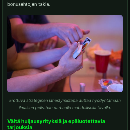
bonusehtojen takia.
Erottuva strateginen lähestymistapa auttaa hyödyntämään
ilmaisen pelirahan parhaalla mahdollisella tavalla.
Vältä huijausyrityksiä ja epäluotettavia
tarjouksia