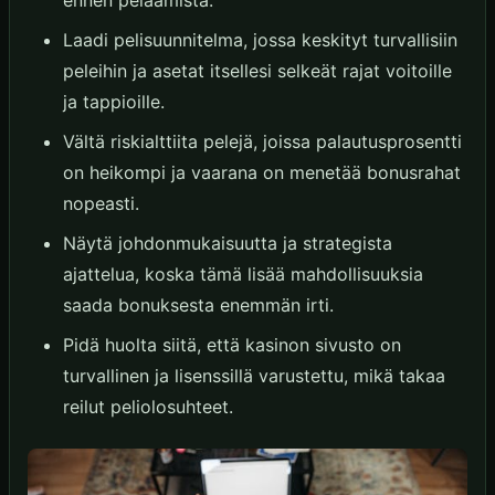
ennen pelaamista.
Laadi pelisuunnitelma, jossa keskityt turvallisiin
peleihin ja asetat itsellesi selkeät rajat voitoille
ja tappioille.
Vältä riskialttiita pelejä, joissa palautusprosentti
on heikompi ja vaarana on menetää bonusrahat
nopeasti.
Näytä johdonmukaisuutta ja strategista
ajattelua, koska tämä lisää mahdollisuuksia
saada bonuksesta enemmän irti.
Pidä huolta siitä, että kasinon sivusto on
turvallinen ja lisenssillä varustettu, mikä takaa
reilut peliolosuhteet.